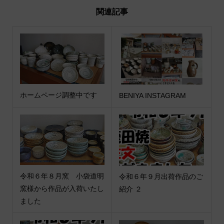
関連記事
ホームページ調整中です
BENIYA INSTAGRAM
令和６年８月窯 小袋道明
令和６年９月出荷作品のご
窯様から作品が入荷いたし
紹介 ２
ました