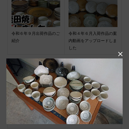
令和６年９月出荷作品のご
令和４年６月入荷作品の案
紹介
内動画をアップロードしま
した

コメント
トラックバックは利用でき
コメント ( 0 )
ません。
この記事へのコメントはありません。