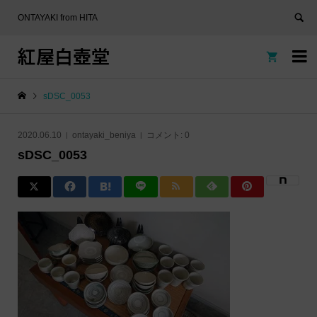
ONTAYAKI from HITA
紅屋白壺堂


sDSC_0053
2020.06.10
ontayaki_beniya
コメント:
0
sDSC_0053