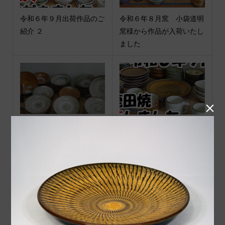
令和６年９月出荷作品のご
令和６年８月窯 小袋道明
紹介 ２
窯様から作品が入荷いたし
ました

令和４年８月入荷作品の案
令和６年９月出荷作品のご
内動画をアップロードしま
紹介
した
コメント
トラックバックは利用でき