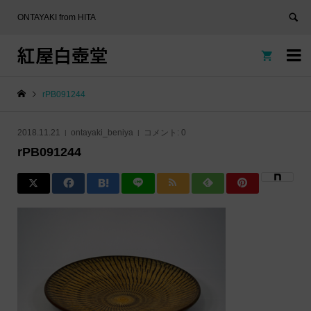
ONTAYAKI from HITA
紅屋白壺堂


rPB091244
2018.11.21
ontayaki_beniya
コメント:
0
rPB091244