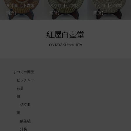
８寸皿【小袋製
８寸皿【小袋製
７寸皿【小袋製
陶所】
陶所】
陶所】
紅屋白壺堂
ONTAYAKI from HITA
すべての商品
ピッチャー
花器
皿
切立皿
碗
飯茶碗
汁椀