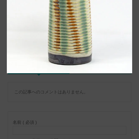
紹介 ２
窯様から作品が入荷いたし
ました
コメント
トラックバックは利用でき
コメント ( 0 )
ません。
この記事へのコメントはありません。
名前 ( 必須 )