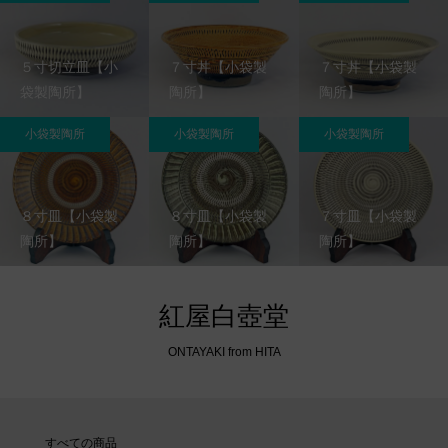
５寸切立皿【小
７寸丼【小袋製
７寸丼【小袋製
袋製陶所】
陶所】
陶所】
小袋製陶所
小袋製陶所
小袋製陶所
８寸皿【小袋製
８寸皿【小袋製
７寸皿【小袋製
陶所】
陶所】
陶所】
紅屋白壺堂
ONTAYAKI from HITA
すべての商品