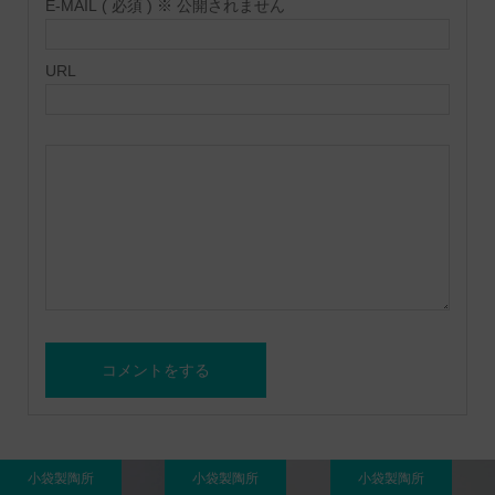
E-MAIL ( 必須 ) ※ 公開されません
URL
小袋製陶所
小袋製陶所
小袋製陶所