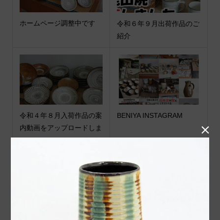
ホームページ調整中です
令和６年９月出荷作品のご
紹介
令和４年８月入荷作品の案
BENIYA INSTAGRAM
内動画をアップロードしま

した
令和６年９月出荷作品のご
令和６年８月窯 小袋道明