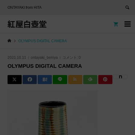
ONTAYAKI from HITA
紅屋白壺堂


OLYMPUS DIGITAL CAMERA
2021.10.11
ontayaki_beniya
コメント:
0
OLYMPUS DIGITAL CAMERA