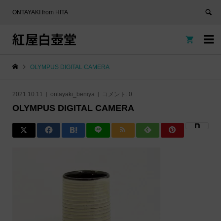
ONTAYAKI from HITA
紅屋白壺堂


OLYMPUS DIGITAL CAMERA
2021.10.11
ontayaki_beniya
コメント:
0
OLYMPUS DIGITAL CAMERA