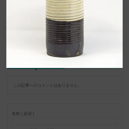
内動画をアップロードしま
窯様から作品が入荷いたし
した
ました
コメント
トラックバックは利用でき
コメント ( 0 )
ません。
この記事へのコメントはありません。
名前 ( 必須 )