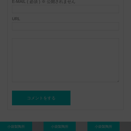
E-MAIL ( 必須 ) ※ 公開されません
URL
小袋製陶所
小袋製陶所
小袋製陶所