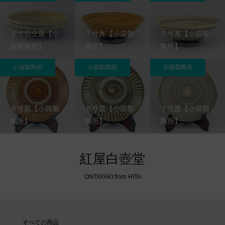
５寸切立皿【小
７寸丼【小袋製
７寸丼【小袋製
袋製陶所】
陶所】
陶所】
小袋製陶所
小袋製陶所
小袋製陶所
８寸皿【小袋製
８寸皿【小袋製
７寸皿【小袋製
陶所】
陶所】
陶所】
紅屋白壺堂
ONTAYAKI from HITA
すべての商品