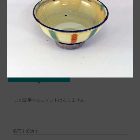
令和６年９月出荷作品のご
令和４年８月入荷作品の案
紹介
内動画をアップロードしま
した
コメント
トラックバックは利用でき
コメント ( 0 )
ません。
この記事へのコメントはありません。
名前 ( 必須 )