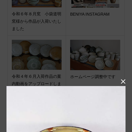
令和６年８月窯 小袋道明
BENIYA INSTAGRAM
窯様から作品が入荷いたし
ました
令和４年６月入荷作品の案
ホームページ調整中です

内動画をアップロードしま
した