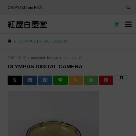
ONTAYAKI from HITA
紅屋白壺堂


OLYMPUS DIGITAL CAMERA
2021.10.18
ontayaki_beniya
コメント:
0
OLYMPUS DIGITAL CAMERA