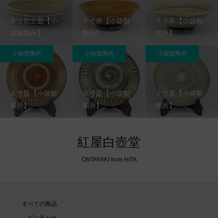
５寸切立皿【小
７寸丼【小袋製
７寸丼【小袋製
袋製陶所】
陶所】
陶所】
小袋製陶所
小袋製陶所
小袋製陶所
８寸皿【小袋製
８寸皿【小袋製
７寸皿【小袋製
陶所】
陶所】
陶所】
紅屋白壺堂
ONTAYAKI from HITA
すべての商品
ピッチャー