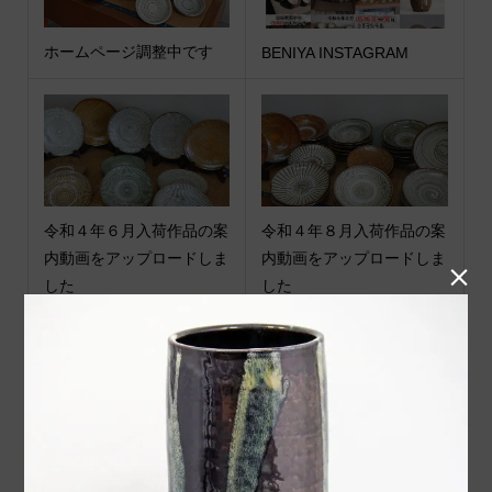
ホームページ調整中です
BENIYA INSTAGRAM
令和４年６月入荷作品の案
令和４年８月入荷作品の案
内動画をアップロードしま
内動画をアップロードしま

した
した
令和６年９月出荷作品のご
令和６年８月窯 小袋道明
紹介
窯様から作品が入荷いたし