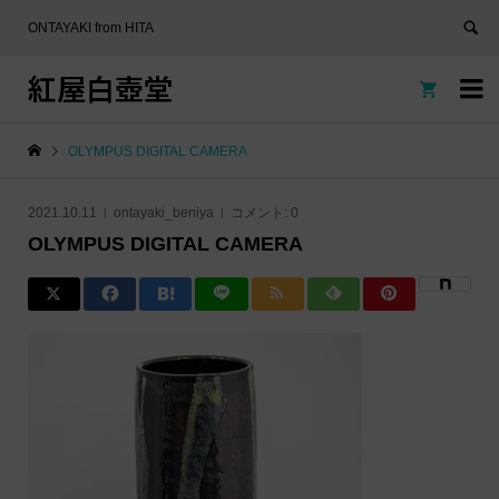
ONTAYAKI from HITA
紅屋白壺堂


OLYMPUS DIGITAL CAMERA
2021.10.11
ontayaki_beniya
コメント:
0
OLYMPUS DIGITAL CAMERA