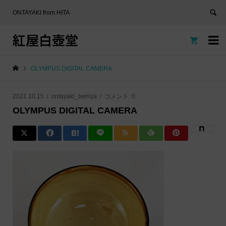
ONTAYAKI from HITA
紅屋白壺堂


OLYMPUS DIGITAL CAMERA
2021.10.15
ontayaki_beniya
コメント:
0
OLYMPUS DIGITAL CAMERA