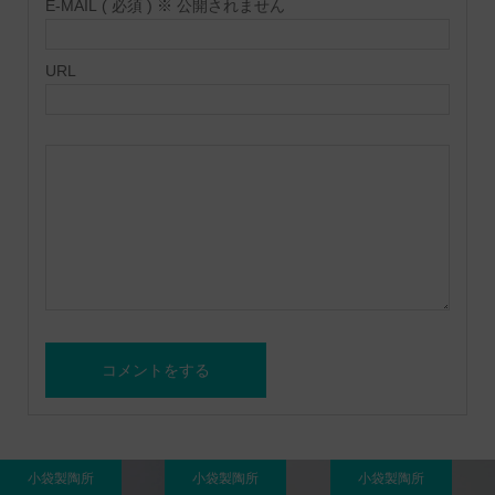
E-MAIL ( 必須 ) ※ 公開されません
URL
小袋製陶所
小袋製陶所
小袋製陶所