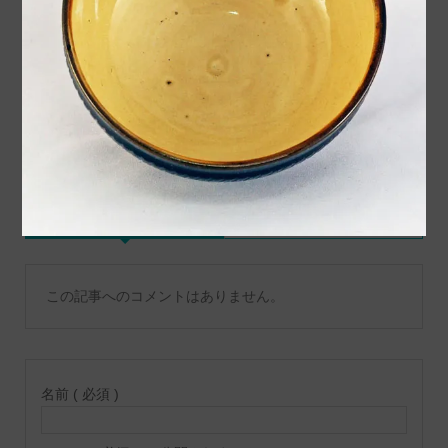
令和６年９月出荷作品のご
BENIYA INSTAGRAM
紹介 ２
コメント
トラックバックは利用でき
コメント ( 0 )
ません。
この記事へのコメントはありません。
名前 ( 必須 )