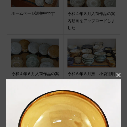
ホームページ調整中です
令和４年８月入荷作品の案
内動画をアップロードしま
した
令和４年６月入荷作品の案

令和６年８月窯 小袋道明
内動画をアップロードしま
窯様から作品が入荷いたし
した
ました