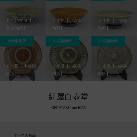
５寸切立皿【小
７寸丼【小袋製
７寸丼【小袋製
袋製陶所】
陶所】
陶所】
小袋製陶所
小袋製陶所
小袋製陶所
８寸皿【小袋製
８寸皿【小袋製
７寸皿【小袋製
陶所】
陶所】
陶所】
紅屋白壺堂
ONTAYAKI from HITA
すべての商品