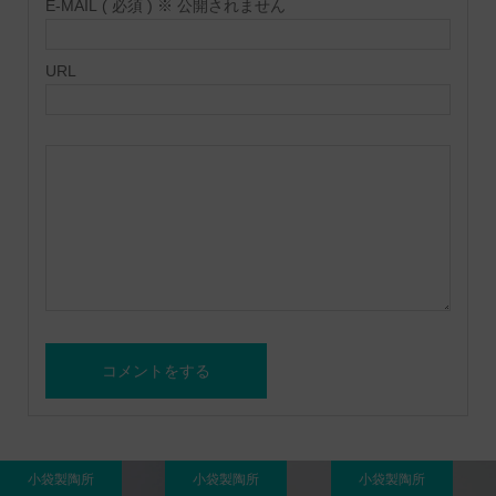
E-MAIL ( 必須 ) ※ 公開されません
URL
小袋製陶所
小袋製陶所
小袋製陶所