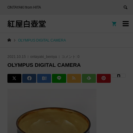
ONTAYAKI from HITA
紅屋白壺堂


OLYMPUS DIGITAL CAMERA
2021.10.15
ontayaki_beniya
コメント:
0
OLYMPUS DIGITAL CAMERA