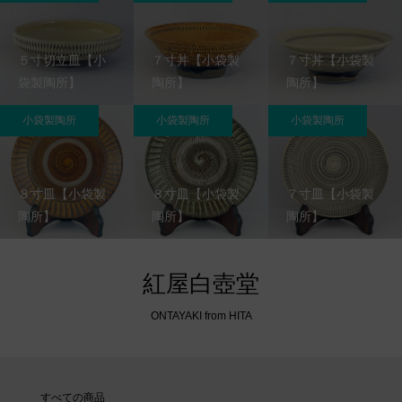
５寸切立皿【小
７寸丼【小袋製
７寸丼【小袋製
袋製陶所】
陶所】
陶所】
小袋製陶所
小袋製陶所
小袋製陶所
８寸皿【小袋製
８寸皿【小袋製
７寸皿【小袋製
陶所】
陶所】
陶所】
紅屋白壺堂
ONTAYAKI from HITA
すべての商品