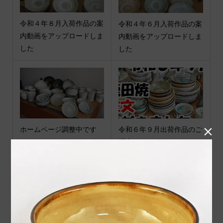
令和４年８月入荷作品の案
令和４年６月入荷作品の案
内動画をアップロードしま
内動画をアップロードしま
した
した
ホームページ調整中です

令和６年９月出荷作品のご
紹介 ２
令和６年８月窯 小袋道明
BENIYA INSTAGRAM