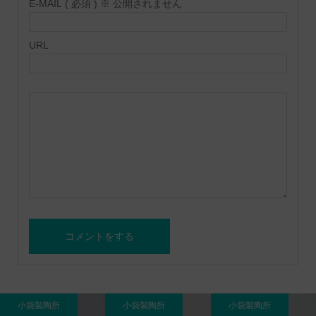
E-MAIL ( 必須 ) ※ 公開されません
URL
小袋製陶所
小袋製陶所
小袋製陶所