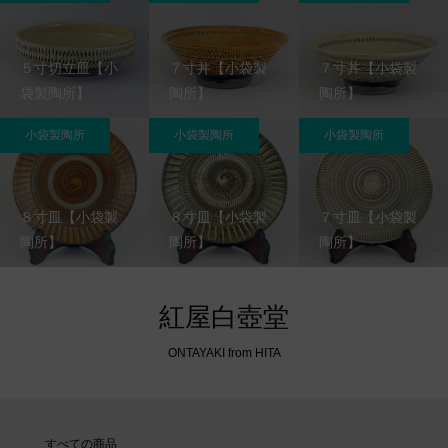
５寸切立皿【小
７寸丼【小袋製
７寸丼【小袋製
袋製陶所】
陶所】
陶所】
小袋製陶所
小袋製陶所
小袋製陶所
８寸皿【小袋製
８寸皿【小袋製
７寸皿【小袋製
陶所】
陶所】
陶所】
紅屋白壺堂
ONTAYAKI from HITA
すべての商品