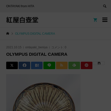
ONTAYAKI from HITA
紅屋白壺堂


OLYMPUS DIGITAL CAMERA
2021.10.15
ontayaki_beniya
コメント:
0
OLYMPUS DIGITAL CAMERA