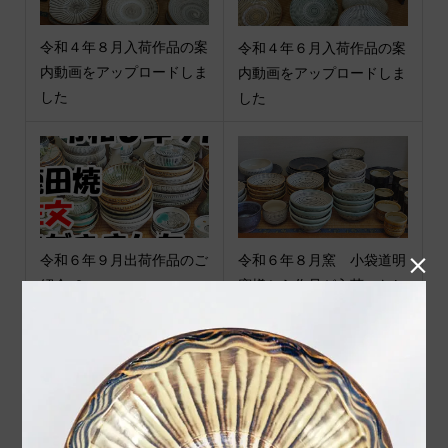
令和４年８月入荷作品の案
令和４年６月入荷作品の案
内動画をアップロードしま
内動画をアップロードしま
した
した
令和６年９月出荷作品のご
令和６年８月窯 小袋道明

紹介 ２
窯様から作品が入荷いたし
ました