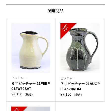
関連商品
S
L
D
O
U
O
T
ピッチャー
ピッチャー
６寸ピッチャー 21FEBP
７寸ピッチャー 21AUGP
012W60SAT
004K70KOM
¥
7,150
¥
7,150
（税込）
（税込）
S
L
D
O
U