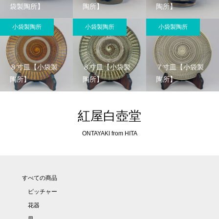
袋製陶所】
陶所】
陶所】
小袋製陶所
小袋製陶所
小袋製陶所
８寸皿【小袋製
８寸皿【小袋製
７寸皿【小袋製
陶所】
陶所】
陶所】
紅屋白壺堂
ONTAYAKI from HITA
すべての商品
ピッチャー
花器