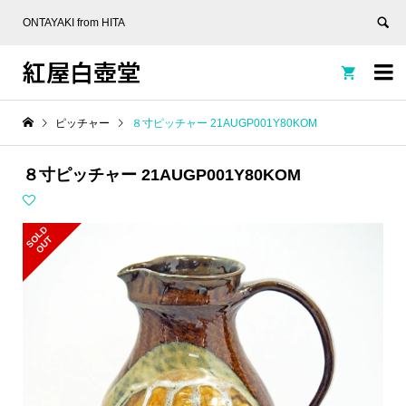
ONTAYAKI from HITA
紅屋白壺堂


ピッチャー
８寸ピッチャー 21AUGP001Y80KOM
８寸ピッチャー 21AUGP001Y80KOM
S
L
D
O
U
O
T