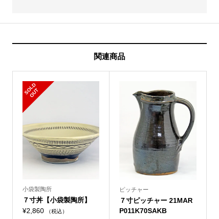
関連商品
S
L
D
O
U
O
T
小袋製陶所
ピッチャー
７寸丼【小袋製陶所】
７寸ピッチャー 21MAR
¥
2,860
P011K70SAKB
（税込）