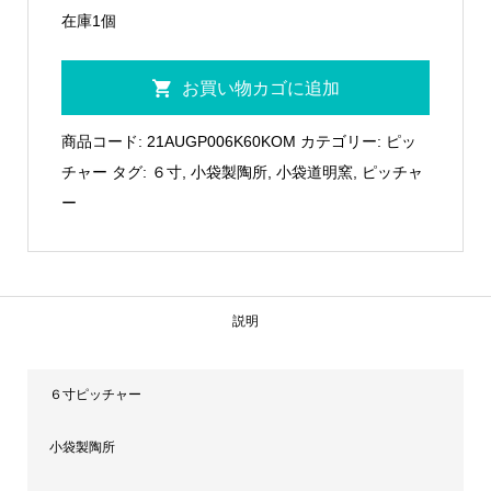
在庫1個
６
お買い物カゴに追加
寸
ピ
商品コード:
21AUGP006K60KOM
カテゴリー:
ピッ
ッ
チャー
タグ:
６寸
,
小袋製陶所
,
小袋道明窯
,
ピッチャ
チ
ー
ャ
ー
21AUGP006K60KOM
個
説明
６寸ピッチャー
小袋製陶所