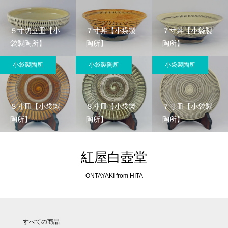
５寸切立皿【小
７寸丼【小袋製
７寸丼【小袋製
袋製陶所】
陶所】
陶所】
小袋製陶所
小袋製陶所
小袋製陶所
８寸皿【小袋製
８寸皿【小袋製
７寸皿【小袋製
陶所】
陶所】
陶所】
紅屋白壺堂
ONTAYAKI from HITA
すべての商品